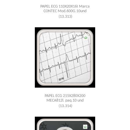
PAPEL ECG 110X20X16I Marca
CONTEC Mod.600G.10und
(13.313)
PAPEL ECG 215X280X200
MECA812l. paq.10 und
(13.314)