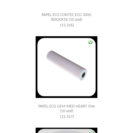
PAPEL ECG CONTEC ECG 300G
80X20X16 (10 und)
(13.316)
PAPEL ECG GEM-MED HEART One
(10 und)
(13.317)