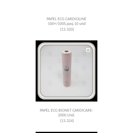
PAPEL ECG CARDIOLINE
100+/100S.paq.10 und
(13.320)
PAPEL ECG BIONET CARDICARE-
2000 Und.
(13.324)