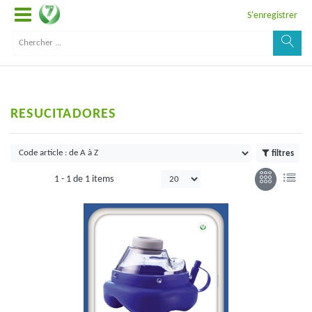
S'enregistrer
RESUCITADORES
filtres
1 -
1
de
1 items