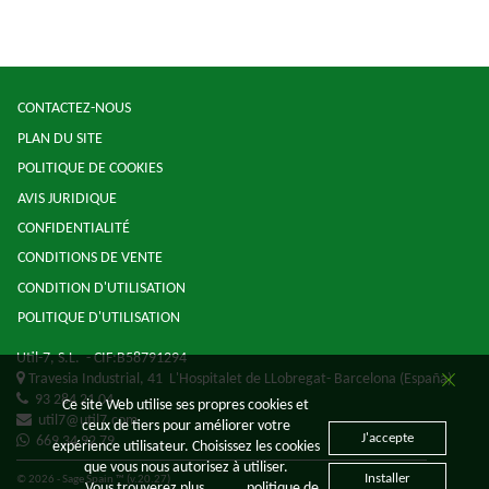
CONTACTEZ-NOUS
PLAN DU SITE
POLITIQUE DE COOKIES
AVIS JURIDIQUE
CONFIDENTIALITÉ
CONDITIONS DE VENTE
CONDITION D'UTILISATION
POLITIQUE D'UTILISATION
Util-7, S.L.
- CIF:B58791294
Travesia Industrial, 41
L'Hospitalet de LLobregat-
Barcelona
(España)
93 284 21 04
Ce site Web utilise ses propres cookies et
util7@util7.com
ceux de tiers pour améliorer votre
J'accepte
669 34 92 79
expérience utilisateur. Choisissez les cookies
que vous nous autorisez à utiliser.
Installer
© 2026 - Sage Spain ™ (v.20.27)
Vous trouverez plus
politique de