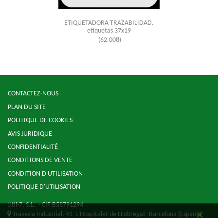
ETIQUETADORA TRAZABILIDAD.
etiquetas 37x19
(62.008)
CONTACTEZ-NOUS
PLAN DU SITE
POLITIQUE DE COOKIES
AVIS JURIDIQUE
CONFIDENTIALITÉ
CONDITIONS DE VENTE
CONDITION D'UTILISATION
POLITIQUE D'UTILISATION
Util-7, S.L.
- CIF:B58791294
Travesia Industrial, 41
L'Hospitalet de LLobregat-
Barcelona
(España)