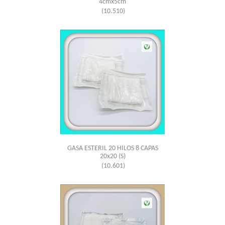
4cmx5cm
(10.510)
GASA ESTERIL 20 HILOS 8 CAPAS
20x20 (S)
(10.601)