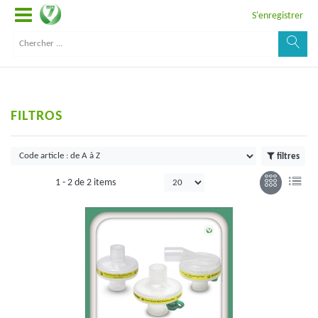
S'enregistrer
FILTROS
filtres
1 -
2
de
2 items