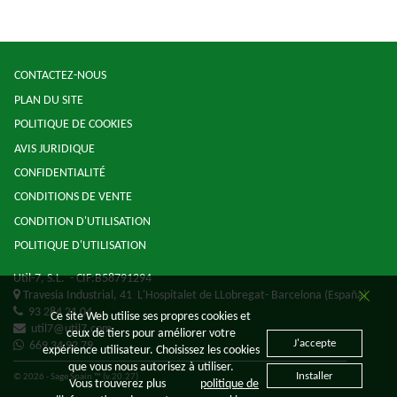
CONTACTEZ-NOUS
PLAN DU SITE
POLITIQUE DE COOKIES
AVIS JURIDIQUE
CONFIDENTIALITÉ
CONDITIONS DE VENTE
CONDITION D'UTILISATION
POLITIQUE D'UTILISATION
Util-7, S.L.
- CIF:B58791294
Travesia Industrial, 41
L'Hospitalet de LLobregat-
Barcelona
(España)
93 284 21 04
Ce site Web utilise ses propres cookies et
util7@util7.com
ceux de tiers pour améliorer votre
J'accepte
669 34 92 79
expérience utilisateur. Choisissez les cookies
que vous nous autorisez à utiliser.
Installer
© 2026 - Sage Spain ™ (v.20.27)
Vous trouverez plus
politique de