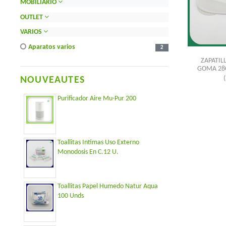
MOBILIARIO
OUTLET
VARIOS
aparatos varios
2
ZAPATIL
GOMA 28C
NOUVEAUTES
Purificador Aire Mu-Pur 200
Toallitas Intimas Uso Externo
Monodosis En C.12 U.
Toallitas Papel Humedo Natur Aqua
100 Unds