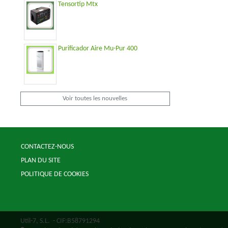
Tensortip Mtx
Purificador Aire Mu-Pur 400
Voir toutes les nouvelles
CONTACTEZ-NOUS
PLAN DU SITE
POLITIQUE DE COOKIES
Util-7, S.L.
- CIF:B58791294